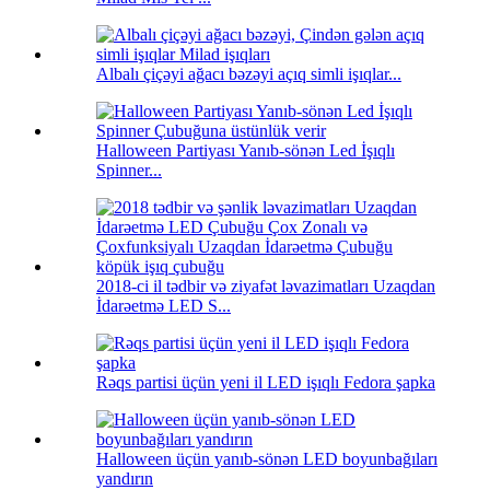
Albalı çiçəyi ağacı bəzəyi açıq simli işıqlar...
Halloween Partiyası Yanıb-sönən Led İşıqlı
Spinner...
2018-ci il tədbir və ziyafət ləvazimatları Uzaqdan
İdarəetmə LED S...
Rəqs partisi üçün yeni il LED işıqlı Fedora şapka
Halloween üçün yanıb-sönən LED boyunbağıları
yandırın