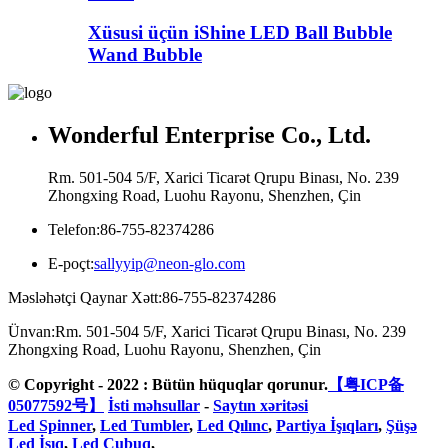
Xüsusi üçün iShine LED Ball Bubble
Wand Bubble
Wonderful Enterprise Co., Ltd.
Rm. 501-504 5/F, Xarici Ticarət Qrupu Binası, No. 239
Zhongxing Road, Luohu Rayonu, Shenzhen, Çin
Telefon:
86-755-82374286
E-poçt:
sallyyip@neon-glo.com
Məsləhətçi Qaynar Xətt:
86-755-82374286
Ünvan:
Rm. 501-504 5/F, Xarici Ticarət Qrupu Binası, No. 239
Zhongxing Road, Luohu Rayonu, Shenzhen, Çin
© Copyright - 2022 : Bütün hüquqlar qorunur.
【粤ICP备
05077592号】
İsti məhsullar
-
Saytın xəritəsi
Led Spinner
,
Led Tumbler
,
Led Qılınc
,
Partiya İşıqları
,
Şüşə
Led İşıq
,
Led Çubuq
,