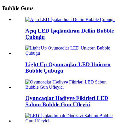
Bubble Guns
Açıq LED İşıqlandıran Delfin Bubble
Çubuğu
Light Up Oyuncaqlar LED Unicorn
Bubble Çubuğu
Oyuncaqlar Hədiyyə Fikirləri LED
Sabun Bubble Gun Üfleyici