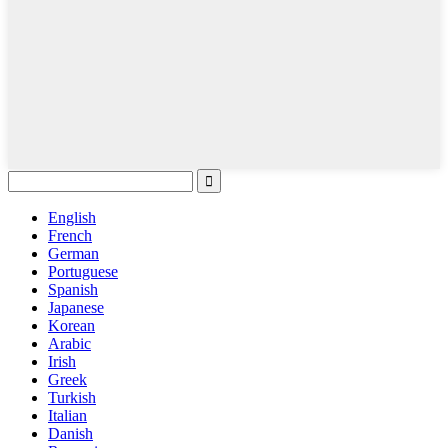
English
French
German
Portuguese
Spanish
Japanese
Korean
Arabic
Irish
Greek
Turkish
Italian
Danish