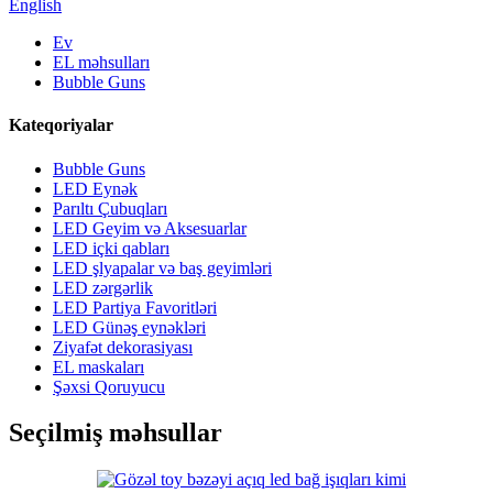
English
Ev
EL məhsulları
Bubble Guns
Kateqoriyalar
Bubble Guns
LED Eynək
Parıltı Çubuqları
LED Geyim və Aksesuarlar
LED içki qabları
LED şlyapalar və baş geyimləri
LED zərgərlik
LED Partiya Favoritləri
LED Günəş eynəkləri
Ziyafət dekorasiyası
EL maskaları
Şəxsi Qoruyucu
Seçilmiş məhsullar