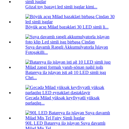
Gözəl toy bəzəyi led simli işıqlar kimi...
Böyük açıq Milad bəzəkləri 30 LED simli li...
Suya davamlı Rəngli Akkumulyatorla İşləyən
Fotoşəkilli...
Batareya ilə işləyən isti ağ 10 LED simli işıq
Chri...
Gecədə Milad yüksək keyfiyyətli yüksək
parlaqlıq...
90L LED Batareya ilə işləyən Suya davamlı
Milad Mis Tel ...