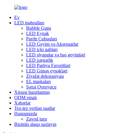
Ev
LED məhsulları
Bubble Guns
LED Eynək
Parıltı Çubuqları
LED Geyim və Aksesuarlar
LED içki qabları
LED şlyapalar və baş geyimləri
LED zərgərlik
LED Partiya Favoritləri
LED Günəş eynəkləri
Ziyafət dekorasiyası
EL maskaları
Şəxsi Qoruyucu
Xüsusi hazırlanmış
ODM emalı
Xəbərlər
Tez-tez verilən suallar
Haqqımızda
Zavod turu
Bizimlə əlaqə saxlayın