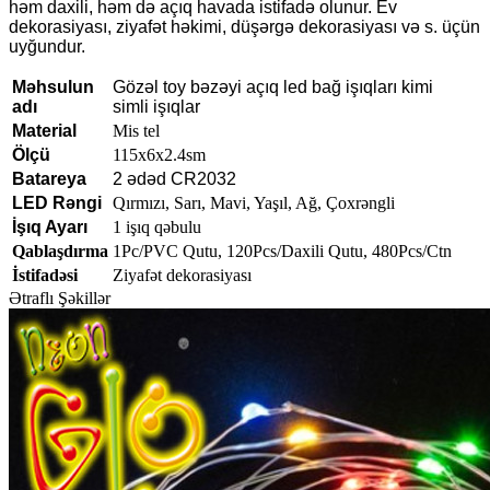
həm daxili, həm də açıq havada istifadə olunur. Ev
dekorasiyası, ziyafət həkimi, düşərgə dekorasiyası və s. üçün
uyğundur.
Məhsulun
Gözəl toy bəzəyi açıq led bağ işıqları kimi
adı
simli işıqlar
Material
Mis tel
Ölçü
115x6x2.4sm
Batareya
2 ədəd CR2032
LED Rəngi
Qırmızı, Sarı, Mavi, Yaşıl, Ağ, Çoxrəngli
İşıq Ayarı
1 işıq qəbulu
Qablaşdırma
1Pc/PVC Qutu, 120Pcs/Daxili Qutu, 480Pcs/Ctn
İstifadəsi
Ziyafət dekorasiyası
Ətraflı Şəkillər