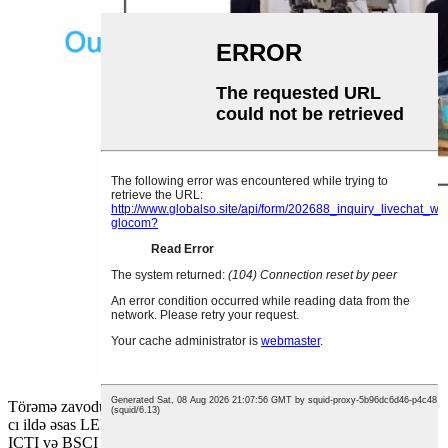
Törəmə zavodumuz SZ Nuo Wei Te Electronic Manufactory 2006-
cı ildə əsas LED işıqlandırma xətti ilə qurulmuşdur.
ICTI və BSCI auditlərindən keçən məhsullar.