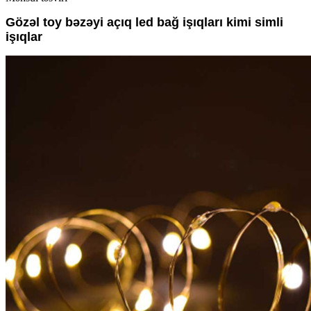
Gözəl toy bəzəyi açıq led bağ işıqları kimi simli
işıqlar