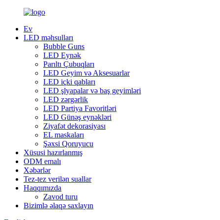
Ev
LED məhsulları
Bubble Guns
LED Eynək
Parıltı Çubuqları
LED Geyim və Aksesuarlar
LED içki qabları
LED şlyapalar və baş geyimləri
LED zərgərlik
LED Partiya Favoritləri
LED Günəş eynəkləri
Ziyafət dekorasiyası
EL maskaları
Şəxsi Qoruyucu
Xüsusi hazırlanmış
ODM emalı
Xəbərlər
Tez-tez verilən suallar
Haqqımızda
Zavod turu
Bizimlə əlaqə saxlayın