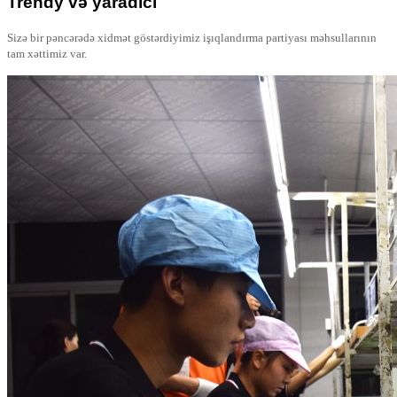
Trendy və yaradıcı
Sizə bir pəncərədə xidmət göstərdiyimiz işıqlandırma partiyası məhsullarının
tam xəttimiz var.