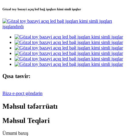
Gözəl toy bəzəyi açıq led bağ işıqları kimi simli işıqlar
Qısa təsvir:
Bizə e-poçt göndərin
Məhsul təfərrüatı
Məhsul Teqləri
Ümumi baxış