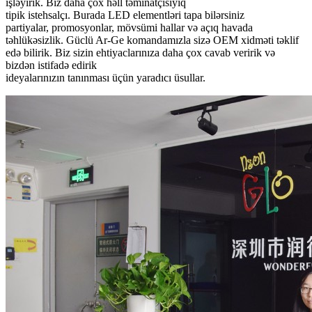
işləyirik. Biz daha çox həll təminatçısıyıq
tipik istehsalçı. Burada LED elementləri tapa bilərsiniz
partiyalar, promosyonlar, mövsümi hallar və açıq havada
təhlükəsizlik. Güclü Ar-Ge komandamızla sizə OEM xidməti təklif
edə bilirik. Biz sizin ehtiyaclarınıza daha çox cavab veririk və
bizdən istifadə edirik
ideyalarınızın tanınması üçün yaradıcı üsullar.