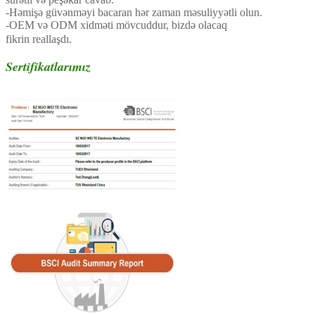
-Həmişə güvənməyi bacaran hər zaman məsuliyyətli olun.
-OEM və ODM xidməti mövcuddur, bizdə olacaq
fikrin reallaşdı.
Sertifikatlarımız
Neon Ziyafət Led Zərgərlik Muncuq Parlaq
Boyunbağı