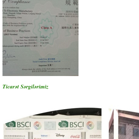
Ticarət Sərgilərimiz
Neon Ziyafət Led Zərgərlik Muncuq Parlaq
Boyunbağı