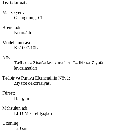
Tez təfərrüatlar
Mənşə yeri:
Guangdong, Çin
Brend adı:
Neon-Glo
Model nömrəsi:
K31007-10L
Növ:
Tədbir və Ziyafət ləvazimatları, Tədbir və Ziyafət
ləvazimatları
Tədbir və Partiya Elementinin Növü:
Ziyafət dekorasiyası
Fürsət:
Hər gün
Məhsulun adı:
LED Mis Tel İşıqları
Uzunluq:
120 sm