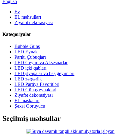
English
Ev
EL məhsulları
Ziyafət dekorasiyası
Kateqoriyalar
Bubble Guns
LED Eynək
Parıltı Çubuqları
LED Geyim və Aksesuarlar
LED içki qabları
LED şlyapalar və baş geyimləri
LED zərgərlik
LED Partiya Favoritləri
LED Günəş eynəkləri
Ziyafət dekorasiyası
EL maskaları
Şəxsi Qoruyucu
Seçilmiş məhsullar