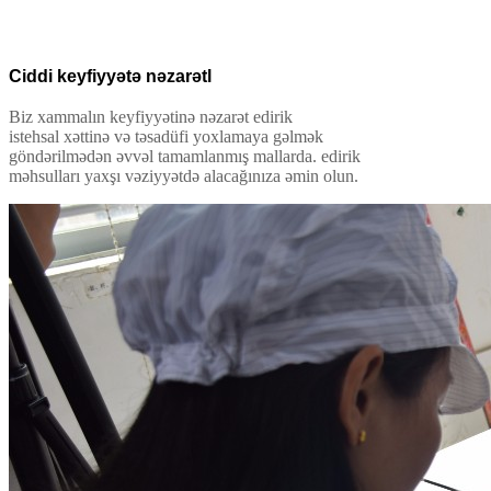
Ciddi keyfiyyətə nəzarət
l
Biz xammalın keyfiyyətinə nəzarət edirik
istehsal xəttinə və təsadüfi yoxlamaya gəlmək
göndərilmədən əvvəl tamamlanmış mallarda. edirik
məhsulları yaxşı vəziyyətdə alacağınıza əmin olun
.