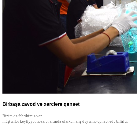
Birbaşa zavod və xərclərə qənaət
Bizim öz fabrikimiz var
müştərilər keyfiyyət nəzarət altında olarkən alış dəyərinə qənaət edə bilirlər.