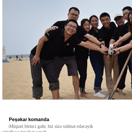
Peşəkar komanda
-Müştəri birinci gəlir, biz sizə xidmət edəcəyik
sürətli və peşəkar cavab.