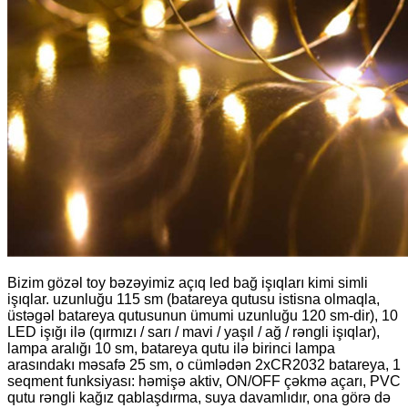
Bizim gözəl toy bəzəyimiz açıq led bağ işıqları kimi simli
işıqlar. uzunluğu 115 sm (batareya qutusu istisna olmaqla,
üstəgəl batareya qutusunun ümumi uzunluğu 120 sm-dir), 10
LED işığı ilə (qırmızı / sarı / mavi / yaşıl / ağ / rəngli işıqlar),
lampa aralığı 10 sm, batareya qutu ilə birinci lampa
arasındakı məsafə 25 sm, o cümlədən 2xCR2032 batareya, 1
seqment funksiyası: həmişə aktiv, ON/OFF çəkmə açarı, PVC
qutu rəngli kağız qablaşdırma, suya davamlıdır, ona görə də