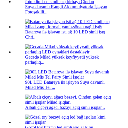
Suya davamlı Rəngli Akkumulyatorla İşləyən
Fotoşəkilli...
Batareya ilə işləyən isti ağ 10 LED simli işıq
Chri...
Gecədə Milad yüksək keyfiyyətli yüksək
parlaqlıq...
90L LED Batareya ilə işləyən Suya davamlı
Milad Mis Tel ...
Albalı çiçəyi ağacı bəzəyi açıq simli işıqlar...
Gözəl toy bəzəyi led simli işıqlar kimi...