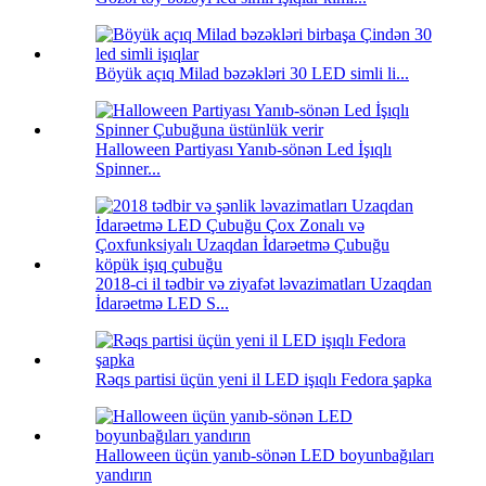
Böyük açıq Milad bəzəkləri 30 LED simli li...
Halloween Partiyası Yanıb-sönən Led İşıqlı
Spinner...
2018-ci il tədbir və ziyafət ləvazimatları Uzaqdan
İdarəetmə LED S...
Rəqs partisi üçün yeni il LED işıqlı Fedora şapka
Halloween üçün yanıb-sönən LED boyunbağıları
yandırın