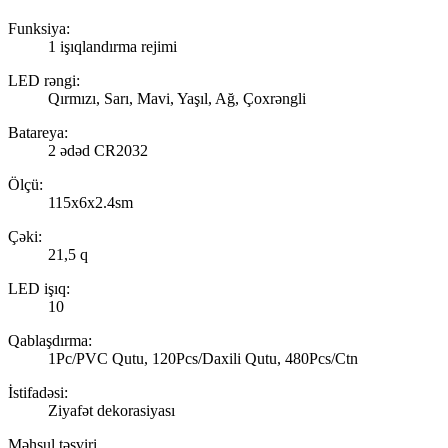
Funksiya:
1 işıqlandırma rejimi
LED rəngi:
Qırmızı, Sarı, Mavi, Yaşıl, Ağ, Çoxrəngli
Batareya:
2 ədəd CR2032
Ölçü:
115x6x2.4sm
Çəki:
21,5 q
LED işıq:
10
Qablaşdırma:
1Pc/PVC Qutu, 120Pcs/Daxili Qutu, 480Pcs/Ctn
İstifadəsi:
Ziyafət dekorasiyası
Məhsul təsviri